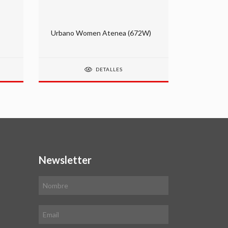
Urbano Women Atenea (672W)
Urbano W
DETALLES
Newsletter