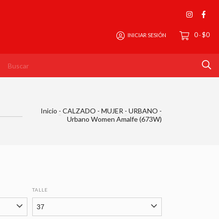
0
$0
INICIAR SESIÓN
-
Inicio
-
CALZADO
-
MUJER
-
URBANO
-
Urbano Women Amalfe (673W)
TALLE