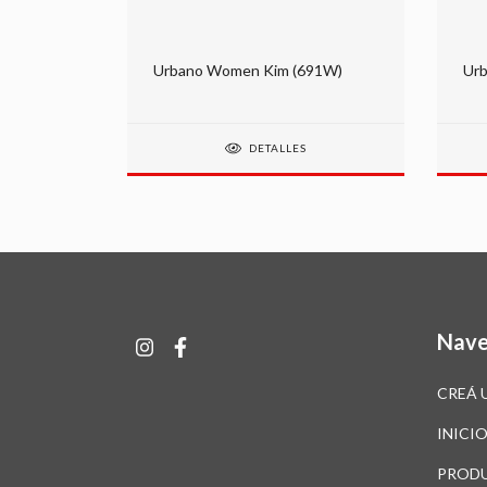
(671W)
Urbano Women Kim (691W)
Urb
DETALLES
Nave
CREÁ 
INICI
PROD