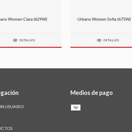
ano Women Ciara (629W)
Urbano Women Sofia (675W)
DETALLES
DETALLES
gación
Medios de pago
UN USUARIO
O
UCTOS