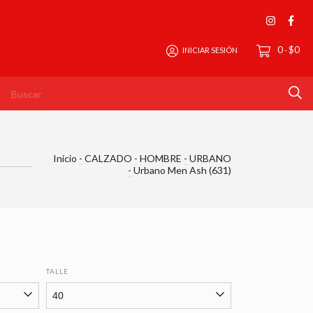
0
$0
INICIAR SESIÓN
-
Inicio
-
CALZADO
-
HOMBRE
-
URBANO
-
Urbano Men Ash (631)
TALLE