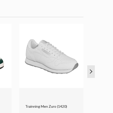
Trainning Men Zuro (1420)
Urbano Me