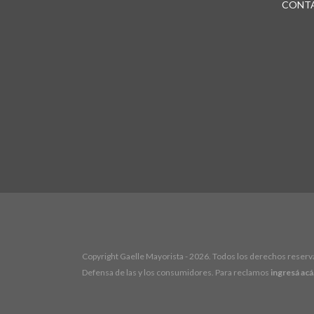
CONT
Copyright Gaelle Mayorista - 2026. Todos los derechos reserv
Defensa de las y los consumidores. Para reclamos
ingresá acá