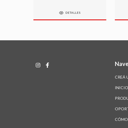
DETALLES
Nave
CREÁ 
INICI
PROD
OPOR
CÓMO