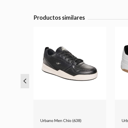
Productos similares
15)
Urbano Men Chio (638)
Urb