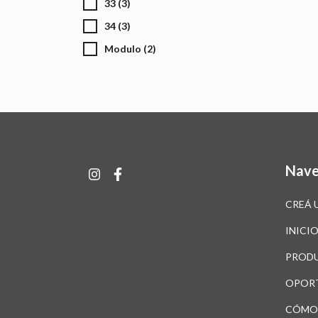
33 (3)
34 (3)
Modulo (2)
Nave
CREÁ 
INICI
PROD
OPOR
CÓMO