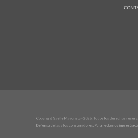
CONT
Copyright Gaelle Mayorista - 2026. Todos los derechos reserv
Defensa de las y los consumidores. Para reclamos
ingresá acá