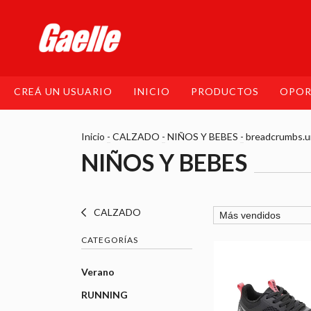
CREÁ UN USUARIO
INICIO
PRODUCTOS
OPOR
Inicio
-
CALZADO
-
NIÑOS Y BEBES
-
breadcrumbs.u
NIÑOS Y BEBES
CALZADO
CATEGORÍAS
Verano
RUNNING