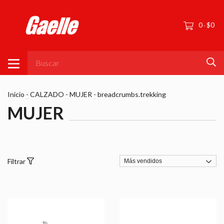
0
$0
-
Inicio
-
CALZADO
-
MUJER
-
breadcrumbs.trekking
MUJER
Filtrar