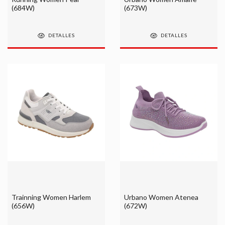
(684W)
(673W)
DETALLES
DETALLES
Trainning Women Harlem
Urbano Women Atenea
(656W)
(672W)